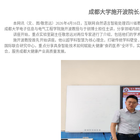
成都大学施开波院长
本网讯（文、图
/
敬思远）
2026
年
4
月
16
日，互联网自然语言智能处理四川省
成都大学电子信息与电气工程学院施开波教授与于钥博士担任主讲，分享领域内前
讲座开始，重点实验室副主任敬思远对两位专家进行了介绍，包括他们的学
施开波教授首先开始讲座。他以超学科智慧为核心理念，打破传统学科壁垒
国际联合研究中心，重点分享具身智能技术如何赋能大健康
"
食药医养
"
全环节，
合，服务成都大健康产业高质量发展。